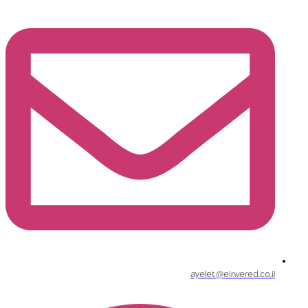
ayelet@einvered.co.il