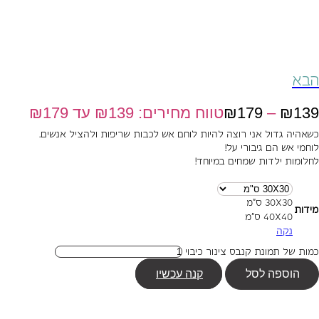
הבא
139
₪
–
179
₪
טווח מחירים: ⁦₪139⁩ עד ⁦₪179⁩
כשאהיה גדול אני רוצה להיות לוחם אש לכבות שריפות ולהציל אנשים.
לוחמי אש הם גיבורי על!
לחלומות ילדות שמחים במיוחד!
30X30 ס"מ
מידות
40X40 ס"מ
נקה
כמות של תמונת קנבס צינור כיבוי
הוספה לסל
קנה עכשיו